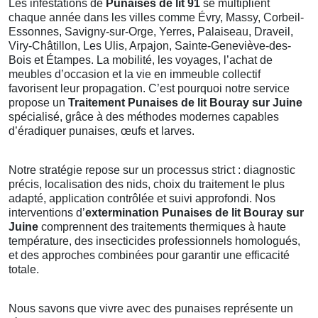
Les infestations de
Punaises de lit 91
se multiplient
chaque année dans les villes comme Évry, Massy, Corbeil-
Essonnes, Savigny-sur-Orge, Yerres, Palaiseau, Draveil,
Viry-Châtillon, Les Ulis, Arpajon, Sainte-Geneviève-des-
Bois et Étampes. La mobilité, les voyages, l’achat de
meubles d’occasion et la vie en immeuble collectif
favorisent leur propagation. C’est pourquoi notre service
propose un
Traitement Punaises de lit Bouray sur Juine
spécialisé, grâce à des méthodes modernes capables
d’éradiquer punaises, œufs et larves.
Notre stratégie repose sur un processus strict : diagnostic
précis, localisation des nids, choix du traitement le plus
adapté, application contrôlée et suivi approfondi. Nos
interventions d’
extermination Punaises de lit Bouray sur
Juine
comprennent des traitements thermiques à haute
température, des insecticides professionnels homologués,
et des approches combinées pour garantir une efficacité
totale.
Nous savons que vivre avec des punaises représente un