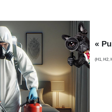
« Pu
(H1, H2, 