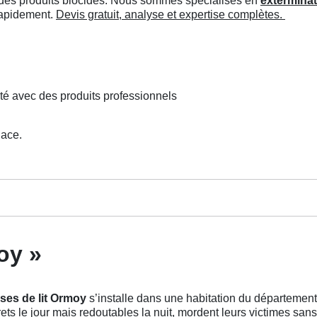
ée des produits biocides. Nous sommes spécialisés en
exterminat
 rapidement.
Devis gratuit, analyse et expertise complètes.
té avec des produits professionnels
lace.
oy »
ses de lit Ormoy
s’installe dans une habitation du département
ts le jour mais redoutables la nuit, mordent leurs victimes sans 