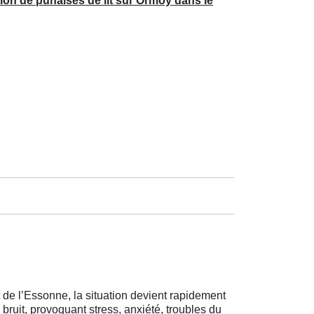
ion de punaises de lit sur Ormoy dans le
 de l’Essonne, la situation devient rapidement
bruit, provoquant stress, anxiété, troubles du