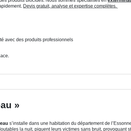
ée des produits biocides. Nous sommes spécialisés en
exterminat
 rapidement.
Devis gratuit, analyse et expertise complètes.
té avec des produits professionnels
lace.
eau »
veau
s’installe dans une habitation du département de l’Essonne,
outables la nuit, piquent leurs victimes sans bruit, provoquant s