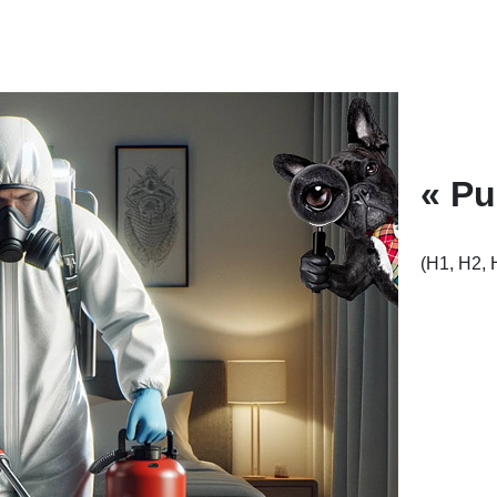
« Pu
(H1, H2, 