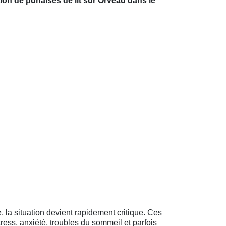
ion de punaises de lit sur Orveau dans le
 la situation devient rapidement critique. Ces
tress, anxiété, troubles du sommeil et parfois