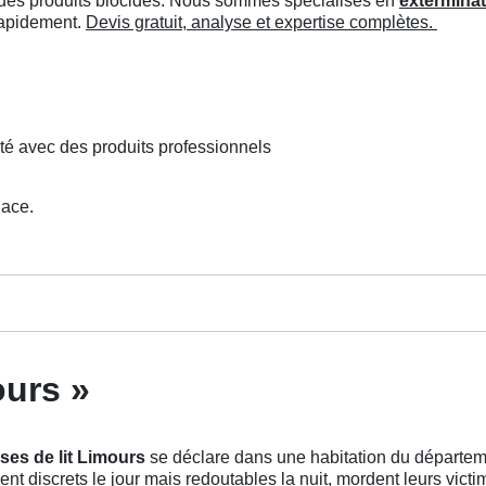
ée des produits biocides. Nous sommes spécialisés en
exterminat
 rapidement.
Devis gratuit, analyse et expertise complètes.
té avec des produits professionnels
lace.
ours »
ses de lit Limours
se déclare dans une habitation du départeme
t discrets le jour mais redoutables la nuit, mordent leurs victim