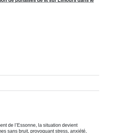
ion de punaises de lit sur Limours dans le
nt de l’Essonne, la situation devient
es sans bruit, provoquant stress, anxiété,