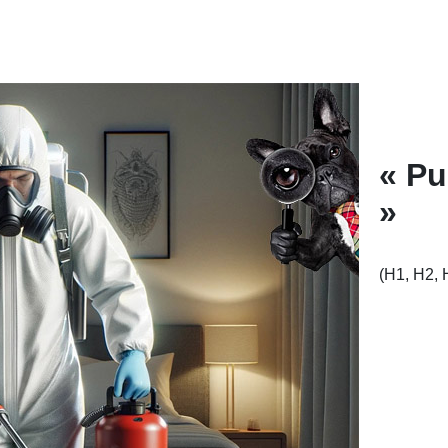
« Pu
»
(H1, H2, 